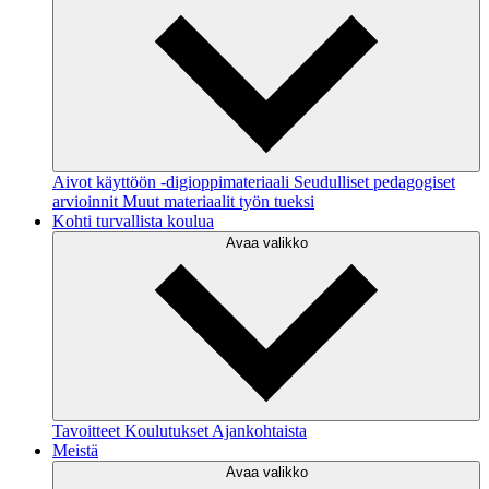
Aivot käyttöön -digioppimateriaali
Seudulliset pedagogiset
arvioinnit
Muut materiaalit työn tueksi
Kohti turvallista koulua
Avaa valikko
Tavoitteet
Koulutukset
Ajankohtaista
Meistä
Avaa valikko