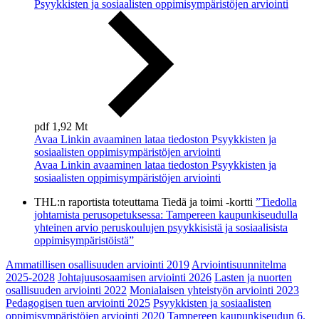
Psyykkisten ja sosiaalisten oppimisympäristöjen arviointi
pdf
1,92 Mt
Avaa
Linkin avaaminen lataa tiedoston Psyykkisten ja
sosiaalisten oppimisympäristöjen arviointi
Avaa
Linkin avaaminen lataa tiedoston Psyykkisten ja
sosiaalisten oppimisympäristöjen arviointi
THL:n raportista toteuttama Tiedä ja toimi -kortti
”Tiedolla
johtamista perusopetuksessa: Tampereen kaupunkiseudulla
yhteinen arvio peruskoulujen psyykkisistä ja sosiaalisista
oppimisympäristöistä”
Ammatillisen osallisuuden arviointi 2019
Arviointisuunnitelma
2025-2028
Johtajuusosaamisen arviointi 2026
Lasten ja nuorten
osallisuuden arviointi 2022
Monialaisen yhteistyön arviointi 2023
Pedagogisen tuen arviointi 2025
Psyykkisten ja sosiaalisten
oppimisympäristöjen arviointi 2020
Tampereen kaupunkiseudun 6.