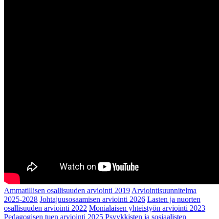
Ammatillisen osallisuuden arviointi 2019
Arviointisuunnitelma
2025-2028
Johtajuusosaamisen arviointi 2026
Lasten ja nuorten
osallisuuden arviointi 2022
Monialaisen yhteistyön arviointi 2023
Pedagogisen tuen arviointi 2025
Psyykkisten ja sosiaalisten