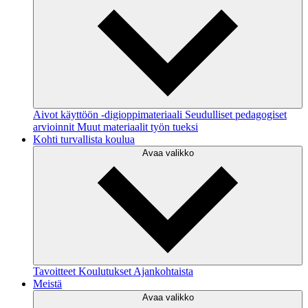
Aivot käyttöön -digioppimateriaali
Seudulliset pedagogiset
arvioinnit
Muut materiaalit työn tueksi
Kohti turvallista koulua
Avaa valikko
Tavoitteet
Koulutukset
Ajankohtaista
Meistä
Avaa valikko