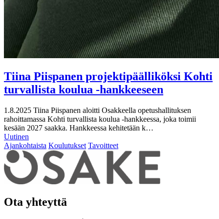
Tiina Piispanen projektipäälliköksi Kohti
turvallista koulua -hankkeeseen
1.8.2025
Tiina Piispanen aloitti Osakkeella opetushallituksen
rahoittamassa Kohti turvallista koulua -hankkeessa, joka toimii
kesään 2027 saakka. Hankkeessa kehitetään k…
Uutinen
Ajankohtaista
Koulutukset
Tavoitteet
Ota yhteyttä