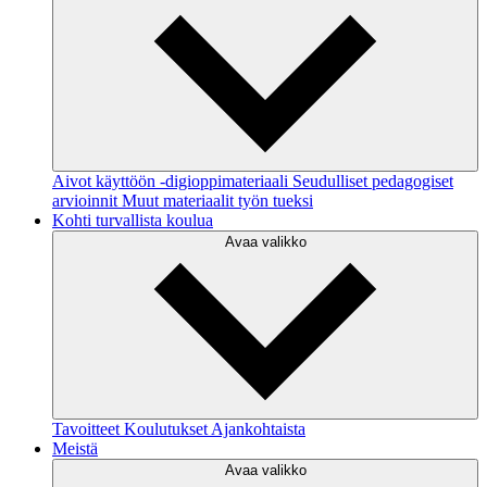
Aivot käyttöön -digioppimateriaali
Seudulliset pedagogiset
arvioinnit
Muut materiaalit työn tueksi
Kohti turvallista koulua
Avaa valikko
Tavoitteet
Koulutukset
Ajankohtaista
Meistä
Avaa valikko