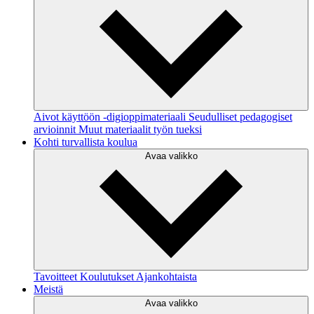
Aivot käyttöön -digioppimateriaali
Seudulliset pedagogiset
arvioinnit
Muut materiaalit työn tueksi
Kohti turvallista koulua
Avaa valikko
Tavoitteet
Koulutukset
Ajankohtaista
Meistä
Avaa valikko