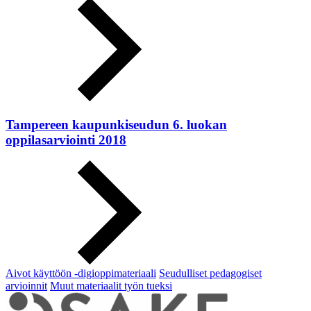
Tampereen kaupunkiseudun 6. luokan
oppilasarviointi 2018
Aivot käyttöön -digioppimateriaali
Seudulliset pedagogiset
arvioinnit
Muut materiaalit työn tueksi