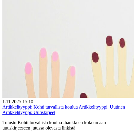
1.11.2025 15:10
Artikkelityyppi:
Kohti turvallista koulua
Artikkelityyppi:
Uutinen
Artikkelityyppi:
Uutiskirjeet
Tutustu Kohti turvallista koulua -hankkeen kokoamaan
uutiskirjeeseen jutussa olevasta linkistä.