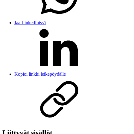
Jaa LinkedInissä
Kopioi linkki leikepöydälle
Liittyvät sisällöt