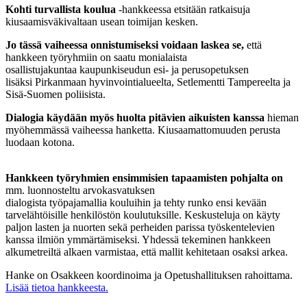
Kohti turvallista koulua
-hankkeessa etsitään ratkaisuja
kiusaamisväkivaltaan usean toimijan kesken.
Jo tässä vaiheessa onnistumiseksi voidaan laskea se,
että
hankkeen työryhmiin on saatu monialaista
osallistujakuntaa kaupunkiseudun esi- ja perusopetuksen
lisäksi Pirkanmaan hyvinvointialueelta, Setlementti Tampereelta ja
Sisä-Suomen poliisista.
Dialogia käydään myös huolta pitävien aikuisten kanssa
hieman
myöhemmässä vaiheessa hanketta. Kiusaamattomuuden perusta
luodaan kotona.
Hankkeen työryhmien ensimmisien tapaamisten pohjalta on
mm. luonnosteltu arvokasvatuksen
dialogista työpajamallia kouluihin ja tehty runko ensi kevään
tarvelähtöisille henkilöstön koulutuksille. Keskusteluja on käyty
paljon lasten ja nuorten sekä perheiden parissa työskentelevien
kanssa ilmiön ymmärtämiseksi. Yhdessä tekeminen hankkeen
alkumetreiltä alkaen varmistaa, että mallit kehitetaan osaksi arkea.
Hanke on Osakkeen koordinoima ja Opetushallituksen rahoittama.
Lisää tietoa hankkeesta.