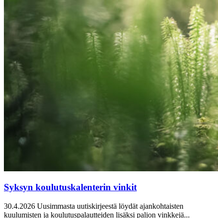
Syksyn koulutuskalenterin vinkit
30.4.2026
Uusimmasta uutiskirjeestä löydät ajankohtaisten
kuulumisten ja koulutuspalautteiden lisäksi paljon vinkkejä...