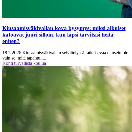
Kiusaamisväkivallan kova kysymys: miksi aikuiset
katoavat juuri silloin, kun lapsi tarvitsisi heitä
eniten?
18.5.2026
Kiusaamisväkivallan selvittelyssä ratkaisevaa ei usein ole
vain se, mitä tapahtui....
Kohti turvallista koulua