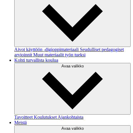
Aivot käyttöön -digioppimateriaali
Seudulliset pedagogiset
arvioinnit
Muut materiaalit työn tueksi
Kohti turvallista koulua
Avaa valikko
Tavoitteet
Koulutukset
Ajankohtaista
Meistä
Avaa valikko